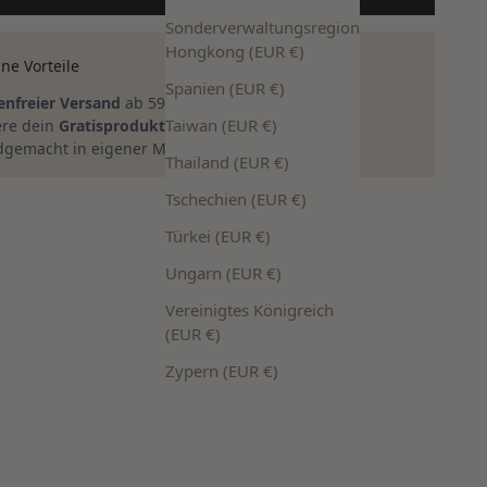
Sonderverwaltungsregion
Hongkong (EUR €)
ne Vorteile
Spanien (EUR €)
enfreier Versand
ab 59€ innerhalb Deutschlands
Taiwan (EUR €)
ere dein
Gratisprodukt
ab 75€ Bestellwert!
gemacht in eigener Manufaktur
Thailand (EUR €)
Tschechien (EUR €)
Türkei (EUR €)
Ungarn (EUR €)
Vereinigtes Königreich
(EUR €)
Zypern (EUR €)