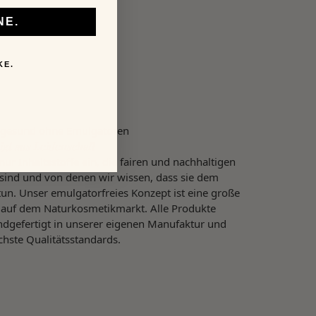
NE.
KE.
 gesund ohne Emulgatoren
gt aus Leidenschaft
nur Inhaltsstoffe ein, die fairen und nachhaltigen
sind und von denen wir wissen, dass sie dem
un. Unser emulgatorfreies Konzept ist eine große
 auf dem Naturkosmetikmarkt. Alle Produkte
dgefertigt in unserer eigenen Manufaktur und
chste Qualitätsstandards.