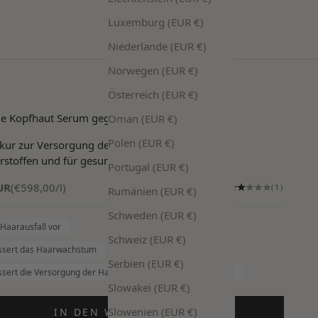
Luxemburg (EUR €)
Niederlande (EUR €)
Norwegen (EUR €)
Österreich (EUR €)
e Kopfhaut Serum gegen Haarausfall
Oman (EUR €)
Polen (EUR €)
kur zur Versorgung der Haarwurzeln mit
rstoffen und für gesundes Haarwachstum
Portugal (EUR €)
UR
(€598,00/l)
(1)
Rumänien (EUR €)
Schweden (EUR €)
Haarausfall vor
Schweiz (EUR €)
ssert das Haarwachstum
Serbien (EUR €)
ssert die Versorgung der Haarwurzeln mit Mikronährstoffen
Slowakei (EUR €)
Slowenien (EUR €)
IN DEN WARENKORB