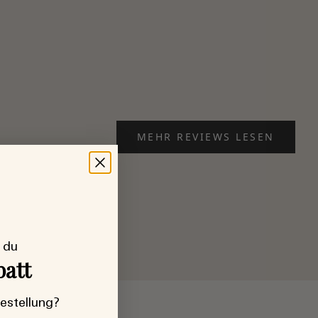
MEHR REVIEWS LESEN
 du
batt
Bestellung?