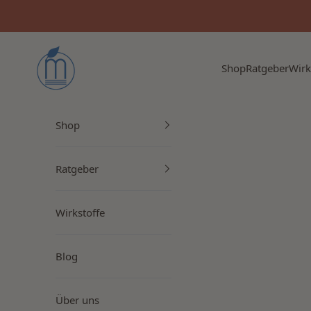
Zum Inhalt springen
Myrto Naturkosmetik
Shop
Ratgeber
Wirk
Shop
Ratgeber
Wirkstoffe
Blog
Über uns