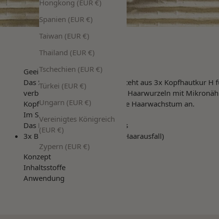
Hongkong (EUR €)
Spanien (EUR €)
Taiwan (EUR €)
Thailand (EUR €)
Tschechien (EUR €)
Geeignet bei
Das Set gegen Haarausfall besteht aus 3x Kopfhautkur H 
Türkei (EUR €)
verbessert die Versorgung der Haarwurzeln mit Mikronähr
Ungarn (EUR €)
Kopfhaut und regt das gesunde Haarwachstum an.
Im Set enthalten
Vereinigtes Königreich
Das Haarpflege Set besteht aus
(EUR €)
3x
Bio Kopfhautkur H (gegen Haarausfall)
Zypern (EUR €)
Konzept
Inhaltsstoffe
Anwendung