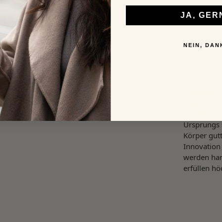
JA, GER
NEIN, DAN
Nachhaltig
Handgeferti
Wir setzen 
Ursprungs 
Körper gutt
Innovation
werden han
erfüllen hö