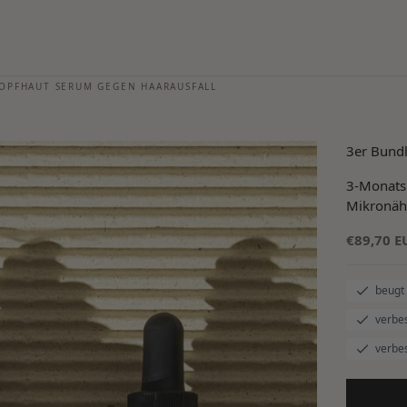
OPFHAUT SERUM GEGEN HAARAUSFALL
3er Bundl
3-Monats
Mikronäh
Angebot
€89,70 E
beugt 
verbe
verbe