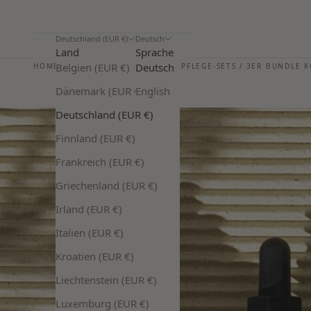
Deutschland (EUR €)
Deutsch
Land
Sprache
Belgien (EUR €)
Deutsch
HOME
/
HAAR & KOPFHAUT
/
HAARPFLEGE-SETS
/
3ER BUNDLE K
Dänemark (EUR €)
English
Deutschland (EUR €)
Finnland (EUR €)
Frankreich (EUR €)
Griechenland (EUR €)
Irland (EUR €)
Italien (EUR €)
Kroatien (EUR €)
Liechtenstein (EUR €)
Luxemburg (EUR €)