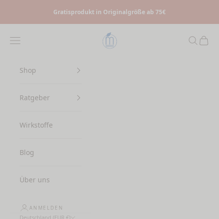
Zum Inhalt springen
Gratisprodukt in Originalgröße ab 75€
Myrto Naturkosmetik
Menü
Suchen
Waren
Shop
Ratgeber
Wirkstoffe
Blog
Über uns
ANMELDEN
Deutschland (EUR €)