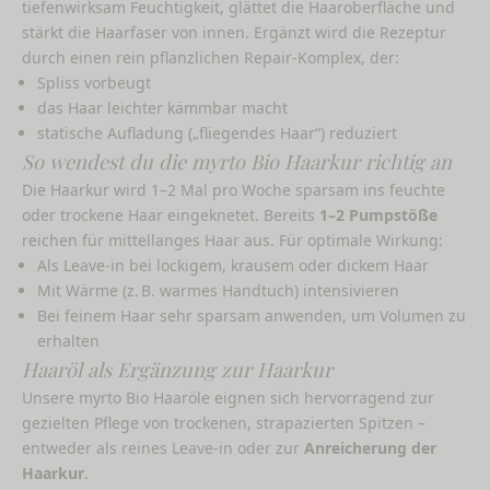
tiefenwirksam Feuchtigkeit, glättet die Haaroberfläche und
stärkt die Haarfaser von innen. Ergänzt wird die Rezeptur
durch einen rein pflanzlichen Repair-Komplex, der:
Spliss vorbeugt
das Haar leichter kämmbar macht
statische Aufladung („fliegendes Haar“) reduziert
So wendest du die myrto Bio Haarkur richtig an
Die Haarkur wird 1–2 Mal pro Woche sparsam ins feuchte
oder trockene Haar eingeknetet. Bereits
1–2 Pumpstöße
reichen für mittellanges Haar aus. Für optimale Wirkung:
Als Leave-in bei lockigem, krausem oder dickem Haar
Mit Wärme (z. B. warmes Handtuch) intensivieren
Bei feinem Haar sehr sparsam anwenden, um Volumen zu
erhalten
Haaröl als Ergänzung zur Haarkur
Unsere
myrto Bio Haaröle
eignen sich hervorragend zur
gezielten Pflege von trockenen, strapazierten Spitzen –
entweder als reines Leave-in oder zur
Anreicherung der
Haarkur
.