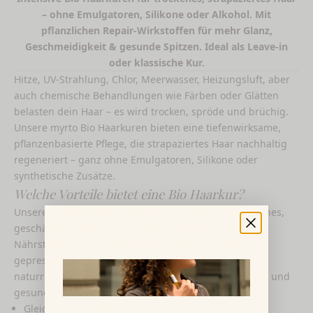
– ohne Emulgatoren, Silikone oder Alkohol. Mit
pflanzlichen Repair-Wirkstoffen für mehr Glanz,
Geschmeidigkeit & gesunde Spitzen. Ideal als Leave-in
oder klassische Kur.
Hitze, UV-Strahlung, Chlor, Meerwasser, Heizungsluft, aber
auch chemische Behandlungen wie Färben oder Glätten
belasten dein Haar – es wird trocken, spröde und brüchig.
Unsere myrto Bio Haarkuren bieten eine tiefenwirksame,
pflanzenbasierte Pflege, die strapaziertes Haar nachhaltig
regeneriert – ganz ohne Emulgatoren, Silikone oder
synthetische Zusätze.
Welche Vorteile bietet eine Bio Haarkur?
Unsere reichhaltigen Bio Haarkuren versorgen trockenes,
geschädigtes Haar intensiv mit Feuchtigkeit und
Nährstoffen. Die
Granatapfel Haarmaske
enthält kalt
gepresste Pflanzenöle, regenerierende Wirkstoffe und
naturreine ätherische Öle – für mehr Glanz, Elastizität und
gesunde Spitzen.
Gleicht strukturelle Schäden der Haarfaser aus