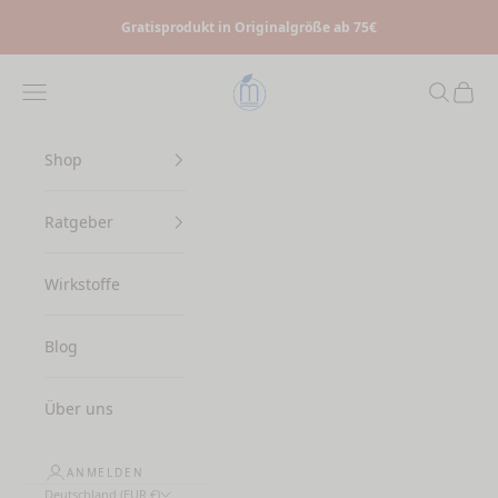
Zum Inhalt springen
Gratisprodukt in Originalgröße ab 75€
Myrto Naturkosmetik
Menü
Suchen
Waren
Shop
Ratgeber
Wirkstoffe
Blog
Über uns
ANMELDEN
Deutschland (EUR €)