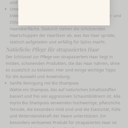
und brüchig wird.
Umwelteinflüsse
Intensive Sonnenbestrahlung sowie Kontakt mit Salz- und
Chlorwasser führen ebenfalls zu einer porösen
Haaroberfläche. Dadurch stehen die schützenden
Haarschuppen der Haarfaser ab, was das Haar spröde,
statisch aufgeladen und anfällig für Spliss macht.
Natürliche Pflege für strapaziertes Haar
Der Schlüssel zur Pflege von strapaziertem Haar liegt in
milden, schonenden Produkten, die das Haar nähren, ohne
es zusätzlich zu belasten. Hier sind einige wichtige Tipps
für die Auswahl und Anwendung:
Sanfte Reinigung mit Bio Shampoos
Wähle ein Shampoo, das auf natürlichen Inhaltsstoffen
basiert und frei von aggressiven Schaumbildnern ist. Alle
myrto Bio Shampoos verwenden hochwertige, pflanzliche
Tenside, die besonders mild sind und die Elastizität, Fülle
und Widerstandskraft der Haare unterstützen. Ein
besonders wirksames Produkt für strapaziertes Haar ist