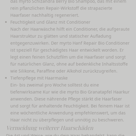
das
myrto Schizandra Berry Bio Shampoo
, das mit einem
rein pflanzlichen Repair-Wirkstoff die strapazierte
Haarfaser nachhaltig regeneriert.
Feuchtigkeit und Glanz mit Conditioner
Nach der Haarwäsche hilft ein Conditioner, die aufgeraute
Haarstruktur zu glätten und statischer Aufladung
entgegenzuwirken. Der
myrto Hanf Repair Bio Conditioner
ist speziell für geschädigtes Haar entwickelt worden. Er
legt einen feinen Schutzfilm um die Haarfaser und sorgt
für natürlichen Glanz, ohne auf bedenkliche Inhaltsstoffe
wie Silikone, Paraffine oder Alkohol zurückzugreifen.
Tiefenpflege mit Haarmaske
Ein- bis zweimal pro Woche solltest du eine
tiefenwirksame Kur wie die
myrto Bio Granatapfel Haarkur
anwenden. Diese nährende Pflege stärkt die Haarfaser
und sorgt für anhaltende Feuchtigkeit. Bei feinem Haar ist
eine wöchentliche Anwendung empfehlenswert, um das
Haar nicht zu überpflegen und unnötig zu beschweren.
Vermeidung weiterer Haarschäden
Die Art und Weise, wie du dein Haar behandelst, kann die