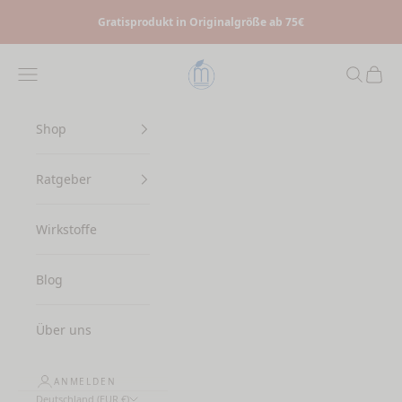
Zum Inhalt springen
Gratisprodukt in Originalgröße ab 75€
Myrto Naturkosmetik
Menü
Suchen
Waren
Shop
Ratgeber
Wirkstoffe
Blog
Über uns
ANMELDEN
Deutschland (EUR €)