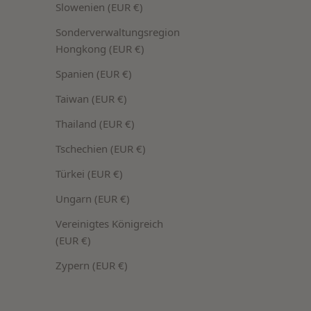
Slowenien (EUR €)
Sonderverwaltungsregion
Hongkong (EUR €)
Spanien (EUR €)
Taiwan (EUR €)
Thailand (EUR €)
Tschechien (EUR €)
30ml
30ml
Türkei (EUR €)
Argan Barriere Gesichtscreme
Argan Haa
Ungarn (EUR €)
Emulgatorfreie Ceramid-Creme für trockene
Styling & Pfl
Vereinigtes Königreich
und reife Haut
flexibler Halt
(EUR €)
Angebot
Angebot
€29,90 EUR
(€996,67/l)
€21,90 EU
Zypern (EUR €)