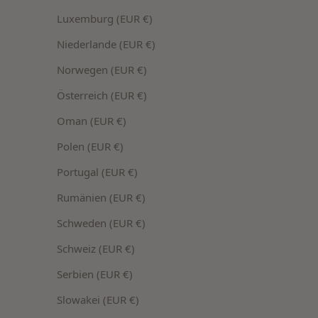
Luxemburg (EUR €)
Niederlande (EUR €)
Norwegen (EUR €)
Österreich (EUR €)
Oman (EUR €)
Set
50ml
Polen (EUR €)
3er Bundle Kopfhaut Serum gegen
AHA Frucht
Haarausfall
Portugal (EUR €)
Fruchtsäure 
erneuerte H
3-Monatskur zur Versorgung der Haarwurzeln
Rumänien (EUR €)
mit Mikronährstoffen und für gesundes
Haarwachstum
Schweden (EUR €)
Angebot
Angebot
€89,70 EUR
(€598,00/l)
€29,90 EU
Schweiz (EUR €)
Serbien (EUR €)
Slowakei (EUR €)