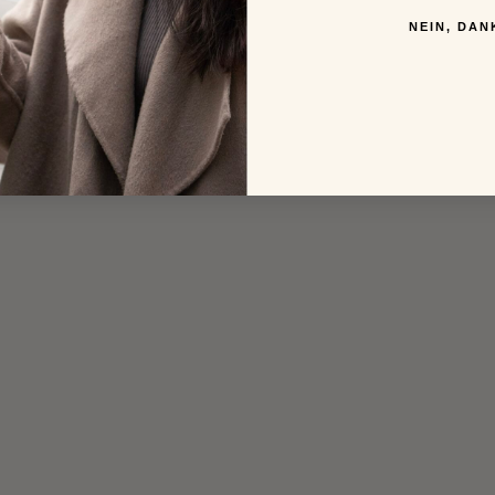
NEIN, DAN
Set
tine für reife Haut
Beauty Routine für sensible 
lättete Haut und einen gesunden,
Reduziert Irritationen und baut d
Teint
Hautbarriere wieder auf