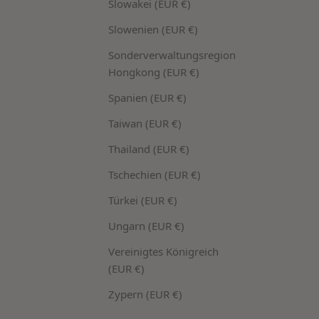
Slowakei (EUR €)
Slowenien (EUR €)
Sonderverwaltungsregion
Hongkong (EUR €)
Spanien (EUR €)
Taiwan (EUR €)
10ml
Thailand (EUR €)
Argan Augenserum Roll-on
Tschechien (EUR €)
Mindert Fältchen und Linien bei trockener
und reifer Haut
 wirkt
Türkei (EUR €)
Ungarn (EUR €)
Angebot
€29,90 EUR
(€2.990,00/l)
Vereinigtes Königreich
(EUR €)
Zypern (EUR €)