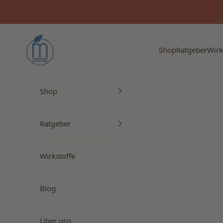
Zum Inhalt springen
Myrto Naturkosmetik
Shop
Ratgeber
Wirk
Shop
Ratgeber
Wirkstoffe
Blog
Über uns