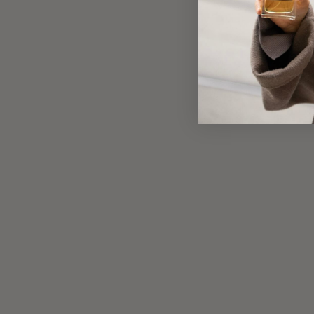
Set
Set
Beauty Routine für empfindliche
Beauty Rou
Mischhaut
für eine geg
strahlenden 
Beruhigt, klärt und hydratisiert die Haut mit