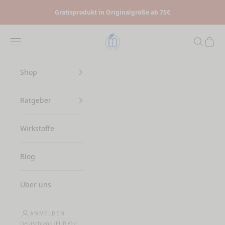
Zum Inhalt springen
Gratisprodukt in Originalgröße ab 75€
Myrto Naturkosmetik
Menü
Suchen
Waren
Shop
Ratgeber
Wirkstoffe
Blog
Über uns
ANMELDEN
Deutschland (EUR €)