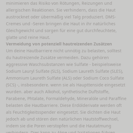
minimieren das Risiko von Rötungen, Reizungen und
allergischen Reaktionen. Sie verhindern, dass die Haut
austrocknet oder übermäßig viel Talg produziert. DMS-
Cremes und -Seren bringen die Haut in ihr natürliches
Gleichgewicht und sorgen für eine gut durchfeuchtete,
glatte und reine Haut.
Vermeidung von potenziell hautreizenden Zusätzen
Um deine Hautbarriere nicht unnötig zu belasten, solltest
du hautreizende Zusätze vermeiden. Dazu gehören
aggressive Waschsubstanzen wie Sulfate - beispielsweise
Sodium Lauryl Sulfate (SLS), Sodium Laureth Sulfate (SLES),
Ammonium Laureth Sulfate (ALS) oder Sodium Coco Sulfate
(SCS) -, insbesondere. wenn sie als Haupttenside eingesetzt
wurden. aber auch Alkohol, synthetische Duftstoffe,
Parabene, Phtalate, Formaldehyde, Mineralöle und Paraffine
belasten die Hautbarriere. Diese Erdölderivate werden oft
als Feuchtigkeitsspender eingesetzt. Sie dichten die Haut
jedoch ab und stören den natürlichen Hautstoffwechsel,
indem sie die Poren verstopfen und die Hautatmung
verhindern. Dies kann zu Akne und Irritationen führen.