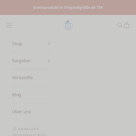
Zum Inhalt springen
Gratisprodukt in Originalgröße ab 75€
Myrto Naturkosmetik
Menü
Suchen
Waren
Shop
Ratgeber
Wirkstoffe
Blog
Über uns
ANMELDEN
Deutschland (EUR €)