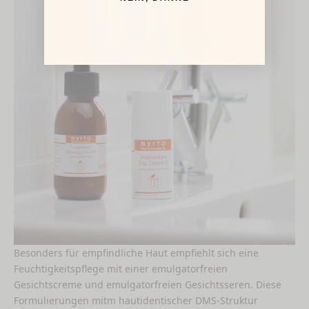
Besonders für empfindliche Haut empfiehlt sich eine
Feuchtigkeitspflege mit einer emulgatorfreien
Gesichtscreme und emulgatorfreien Gesichtsseren. Diese
Formulierungen mitm hautidentischer DMS-Struktur