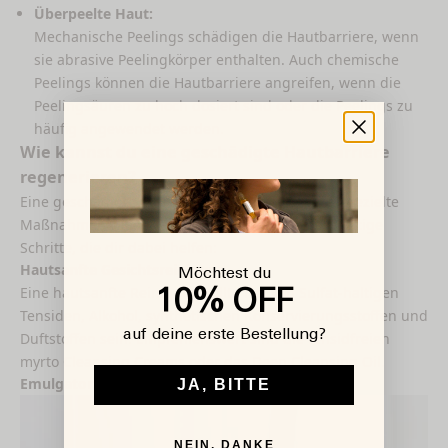
Überpeelte Haut:
Mechanische Peelings schädigen die Hautbarriere, wenn
sie abrasive Peelingkörper enthalten. Auch chemische
Peelings können die Hautbarriere angreifen, wenn die
Peelingsäuren zu hoch dosiert sind oder die Peelings zu
häufig angewendet werden.
Wie kannst du eine geschädigte Hautbarriere
regenerieren?
Eine geschädigte Hautbarriere kannst du durch gezielte
Maßnahmen wieder aufbauen. Dabei gibt es wichtige
Schritte, die dir dabei helfen:
Hautsanfte Gesichtsreinigung
Möchtest du
Eine
hautsanfte Reinigung
sollte frei von Sulfat-haltigen
10% OFF
Tensiden, Alkohol, synthetischen Konservierungsstoffen und
auf deine erste Bestellung?
Duftstoffen sein. Empfehlenswert sind die tensidfreien
myrto Cleansing Creams oder das Deep Cleansing Oil.
Emulgatorfreie Feuchtigkeitspflege
JA, BITTE
NEIN, DANKE